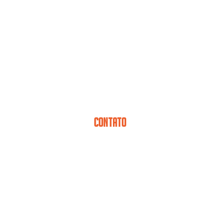
CONTATO
CONCRETO PROJETADO VIA
ÚMIDA GARANTE ECONOMIA E
SEGURANÇA PARA SUA OBRA