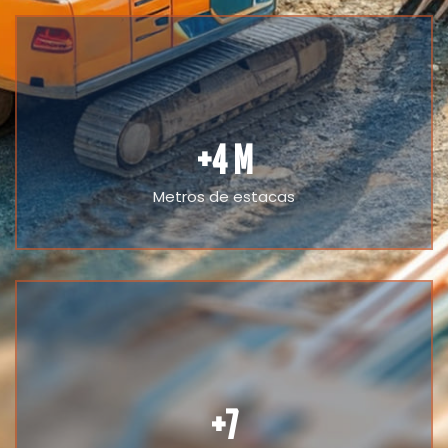
+
4
 M
Metros de estacas
+
7