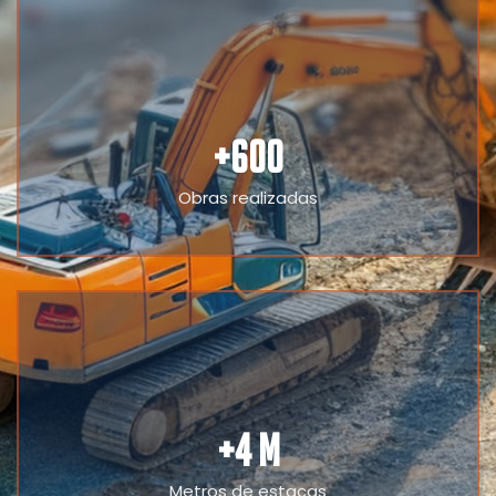
+
600
Obras realizadas
+
4
 M
Metros de estacas