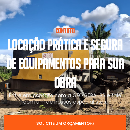
CONTATO
LOCAÇÃO PRÁTICA E SEGURA
DE EQUIPAMENTOS PARA SUA
OBRA
Entre em contato com a GEO STRAUSS e fale
com um de nossos especialistas.
SOLICITE UM ORÇAMENTO